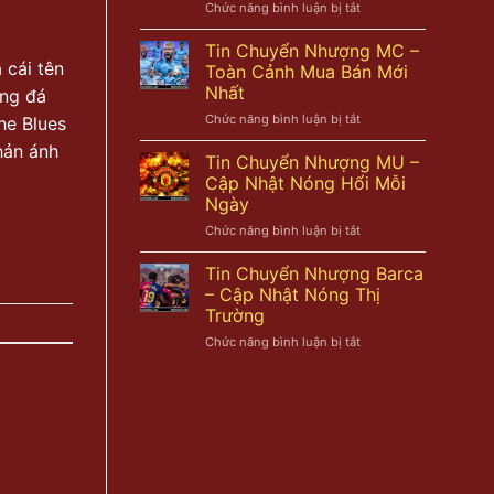
ở
Chức năng bình luận bị tắt
Cập
Trường
Tin
Nhật
Chuyển
Mới
Tin Chuyển Nhượng MC –
Nhượng
Nhất
 cái tên
Toàn Cảnh Mua Bán Mới
Liver
Mùa
Nhất
óng đá
–
Giải
ở
Chức năng bình luận bị tắt
Cập
he Blues
Tin
Nhật
hản ánh
Chuyển
Mới
Tin Chuyển Nhượng MU –
Nhượng
Nhất
Cập Nhật Nóng Hổi Mỗi
MC
Về
Ngày
–
The
ở
Chức năng bình luận bị tắt
Toàn
Kop
Tin
Cảnh
Chuyển
Mua
Tin Chuyển Nhượng Barca
Nhượng
Bán
– Cập Nhật Nóng Thị
MU
Mới
Trường
–
Nhất
ở
Chức năng bình luận bị tắt
Cập
Tin
Nhật
Chuyển
Nóng
Nhượng
Hổi
Barca
Mỗi
–
Ngày
Cập
Nhật
Nóng