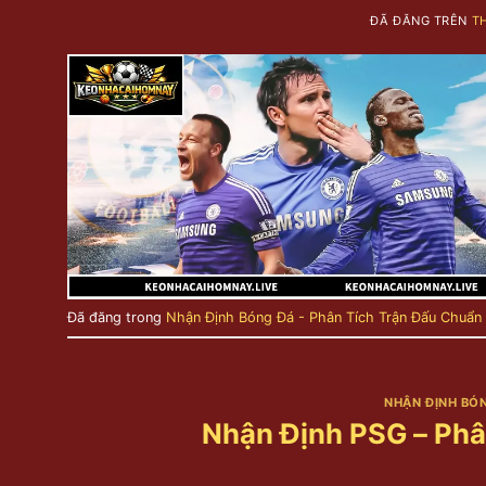
ĐÃ ĐĂNG TRÊN
T
Đã đăng trong
Nhận Định Bóng Đá - Phân Tích Trận Đấu Chuẩn
NHẬN ĐỊNH BÓN
Nhận Định PSG – Phâ