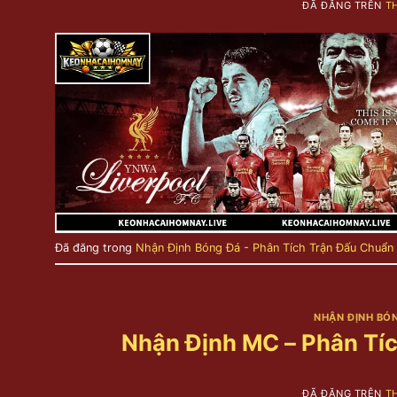
ĐÃ ĐĂNG TRÊN
T
Đã đăng trong
Nhận Định Bóng Đá - Phân Tích Trận Đấu Chuẩn
NHẬN ĐỊNH BÓN
Nhận Định MC – Phân Tí
ĐÃ ĐĂNG TRÊN
T