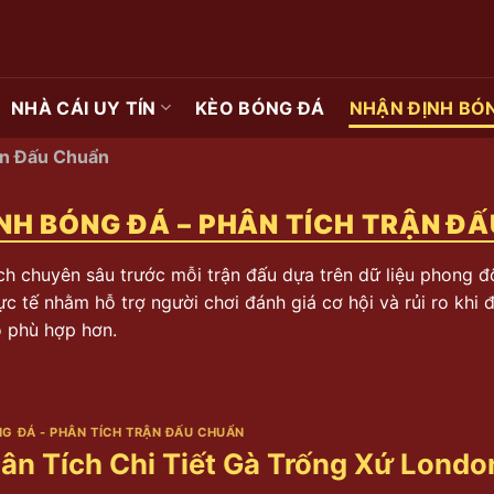
NHÀ CÁI UY TÍN
KÈO BÓNG ĐÁ
NHẬN ĐỊNH BÓ
ận Đấu Chuẩn
NH BÓNG ĐÁ – PHÂN TÍCH TRẬN Đ
ch chuyên sâu trước mỗi trận đấu dựa trên dữ liệu phong độ,
c tế nhằm hỗ trợ người chơi đánh giá cơ hội và rủi ro khi
o phù hợp hơn.
G ĐÁ - PHÂN TÍCH TRẬN ĐẤU CHUẨN
ân Tích Chi Tiết Gà Trống Xứ Londo