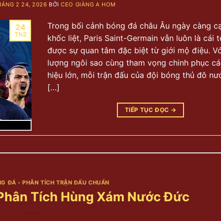
HÁNG 2 24, 2026
BỞI
CEO GIÀNG A HOM
Trong bối cảnh bóng đá châu Âu ngày càng cạ
24
Th2
khốc liệt, Paris Saint-Germain vẫn luôn là cái 
được sự quan tâm đặc biệt từ giới mộ điệu. Vớ
lượng ngôi sao cùng tham vọng chinh phục c
hiệu lớn, mỗi trận đấu của đội bóng thủ đô n
[…]
TIẾP TỤC ĐỌC
→
G ĐÁ - PHÂN TÍCH TRẬN ĐẤU CHUẨN
 Phân Tích Hùng Xám Nước Đức