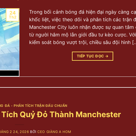
Trong bối cảnh bóng đá hiện đại ngày càng cạ
24
Th2
khốc liệt, việc theo dõi và phân tích các trận 
Manchester City luôn nhận được sự quan tâm 
từ người hâm mộ lẫn giới đầu tư kèo cược. Với 
kiểm soát bóng vượt trội, chiều sâu đội hình [
TIẾP TỤC ĐỌC
→
G ĐÁ - PHÂN TÍCH TRẬN ĐẤU CHUẨN
 Tích Quỷ Đỏ Thành Manchester
HÁNG 2 24, 2026
BỞI
CEO GIÀNG A HOM