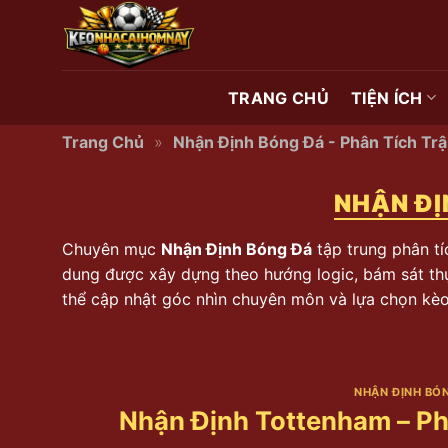
Chuyển
đến
nội
dung
TRANG CHỦ
TIỆN ÍCH
Trang Chủ
»
Nhận Định Bóng Đá - Phân Tích Tr
NHẬN ĐỊ
Chuyên mục
Nhận Định Bóng Đá
tập trung phân tí
dung được xây dựng theo hướng logic, bám sát thự
thể cập nhật góc nhìn chuyên môn và lựa chọn kè
NHẬN ĐỊNH BÓN
Nhận Định Tottenham – Ph