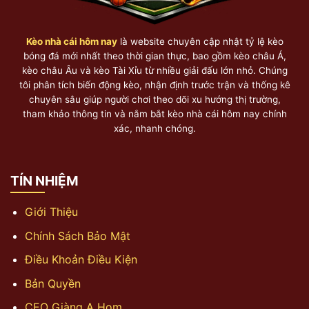
Kèo nhà cái hôm nay
là website chuyên cập nhật tỷ lệ kèo
bóng đá mới nhất theo thời gian thực, bao gồm kèo châu Á,
kèo châu Âu và kèo Tài Xỉu từ nhiều giải đấu lớn nhỏ. Chúng
tôi phân tích biến động kèo, nhận định trước trận và thống kê
chuyên sâu giúp người chơi theo dõi xu hướng thị trường,
tham khảo thông tin và nắm bắt kèo nhà cái hôm nay chính
xác, nhanh chóng.
TÍN NHIỆM
Giới Thiệu
Chính Sách Bảo Mật
Điều Khoản Điều Kiện
Bản Quyền
CEO Giàng A Hom