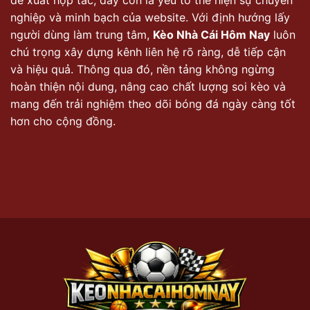
đề xuất hợp tác, đây còn là yếu tố thể hiện sự chuyên
nghiệp và minh bạch của website. Với định hướng lấy
người dùng làm trung tâm,
Kèo Nhà Cái Hôm Nay
luôn
chú trọng xây dựng kênh liên hệ rõ ràng, dễ tiếp cận
và hiệu quả. Thông qua đó, nền tảng không ngừng
hoàn thiện nội dung, nâng cao chất lượng soi kèo và
mang đến trải nghiệm theo dõi bóng đá ngày càng tốt
hơn cho cộng đồng.