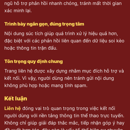
ngũ hỗ trợ phản hồi nhanh chóng, tránh mất thời gian
xác minh lại.
Trình bày ngắn gọn, đúng trọng tâm
Nội dung súc tích giúp quá trình xử lý hiệu quả hơn,
đặc biệt với các phản hồi liên quan đến dữ liệu soi kèo
hoặc thông tin trận đấu.
Tôn trọng quy định chung
Trang liên hệ được xây dựng nhằm mục đích hỗ trợ và
kết nối. Vì vậy, người dùng nên tránh gửi nội dung
không phù hợp hoặc mang tính spam.
Kết luận
Liên hệ
đóng vai trò quan trọng trong việc kết nối
người dùng với nền tảng thông tin thể thao trực tuyến.
Không chỉ giúp giải đáp thắc mắc, tiếp nhận góp ý hay