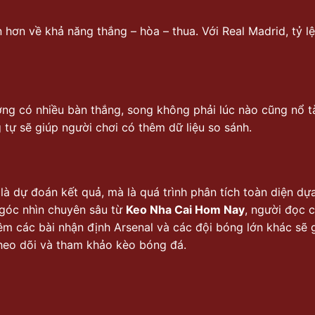
 hơn về khả năng thắng – hòa – thua. Với Real Madrid, tỷ 
ng có nhiều bàn thắng, song không phải lúc nào cũng nổ t
tự sẽ giúp người chơi có thêm dữ liệu so sánh.
à dự đoán kết quả, mà là quá trình phân tích toàn diện dựa
 góc nhìn chuyên sâu từ
Keo Nha Cai Hom Nay
, người đọc 
êm các bài nhận định Arsenal và các đội bóng lớn khác sẽ g
theo dõi và tham khảo kèo bóng đá.