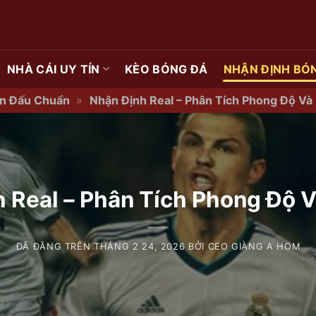
NHÀ CÁI UY TÍN
KÈO BÓNG ĐÁ
NHẬN ĐỊNH BÓ
ận Đấu Chuẩn
»
Nhận Định Real – Phân Tích Phong Độ Và
 Real – Phân Tích Phong Độ 
ĐÃ ĐĂNG TRÊN
THÁNG 2 24, 2026
BỞI
CEO GIÀNG A HOM