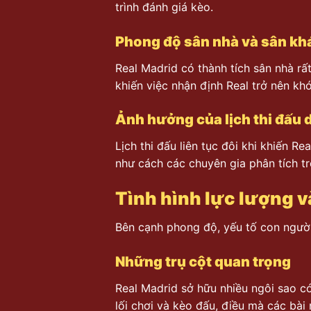
trình đánh giá kèo.
Phong độ sân nhà và sân kh
Real Madrid có thành tích sân nhà rấ
khiến việc nhận định Real trở nên kh
Ảnh hưởng của lịch thi đấu 
Lịch thi đấu liên tục đôi khi khiến R
như cách các chuyên gia phân tích t
Tình hình lực lượng v
Bên cạnh phong độ, yếu tố con người 
Những trụ cột quan trọng
Real Madrid sở hữu nhiều ngôi sao c
lối chơi và kèo đấu, điều mà các bài