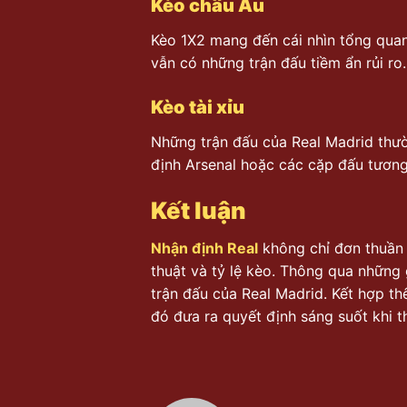
Kèo châu Âu
Kèo 1X2 mang đến cái nhìn tổng quan
vẫn có những trận đấu tiềm ẩn rủi ro.
Kèo tài xỉu
Những trận đấu của Real Madrid thườ
định Arsenal hoặc các cặp đấu tương 
Kết luận
Nhận định Real
không chỉ đơn thuần l
thuật và tỷ lệ kèo. Thông qua những
trận đấu của Real Madrid. Kết hợp th
đó đưa ra quyết định sáng suốt khi 