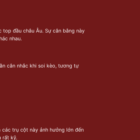
ộc top đầu châu Âu. Sự cân bằng này
khác nhau.
cần cân nhắc khi soi kèo, tương tự
a các trụ cột này ảnh hưởng lớn đến
 rất kỹ.