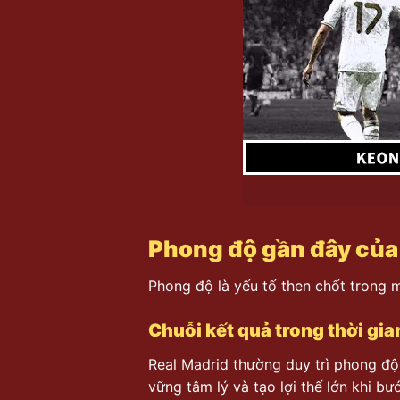
Phong độ gần đây của
Phong độ là yếu tố then chốt trong m
Chuỗi kết quả trong thời gia
Real Madrid thường duy trì phong độ 
vững tâm lý và tạo lợi thế lớn khi b