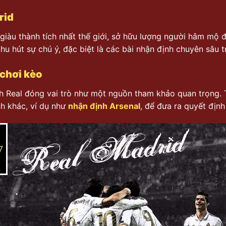
rid
iàu thành tích nhất thế giới, sở hữu lượng người hâm mộ đ
hu hút sự chú ý, đặc biệt là các bài nhận định chuyên sâu
 chơi kèo
nh Real đóng vai trò như một nguồn tham khảo quan trọng. 
nh khác, ví dụ như
nhận định Arsenal
, để đưa ra quyết định