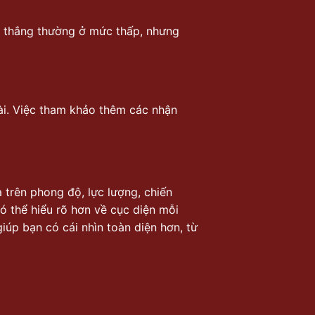
lệ thắng thường ở mức thấp, nhưng
ài. Việc tham khảo thêm các nhận
 trên phong độ, lực lượng, chiến
có thể hiểu rõ hơn về cục diện mỗi
iúp bạn có cái nhìn toàn diện hơn, từ