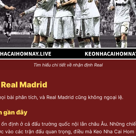
Tìm hiểu chi tiết về nhận định Real
 Real Madrid
ọi bài phân tích, và Real Madrid cũng không ngoại lệ.
n gần đây
ổn định ở cả đấu trường quốc nội lẫn châu Âu. Những chiến
ước vào các trận đấu quan trọng, điều mà Keo Nha Cai Hom 