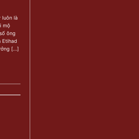
 luôn là
ới mộ
 số ông
n Etihad
ưởng […]