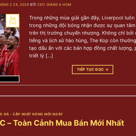
HÁNG 2 24, 2026
BỞI
CEO GIÀNG A HOM
Trong những mùa giải gần đây, Liverpool luôn
24
Th2
trong những đội bóng nhận được sự quan tâm 
trên thị trường chuyển nhượng. Không chỉ bởi
tiếng và lịch sử hào hùng, The Kop còn thườn
tạo dấu ấn với các bản hợp đồng chất lượng,
triết lý […]
TIẾP TỤC ĐỌC
→
G ĐÁ - CẬP NHẬT NÓNG MỖI NGÀY
C – Toàn Cảnh Mua Bán Mới Nhất