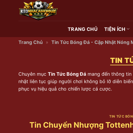
Chuyển
đến
nội
dung
TRANG CHỦ
TIỆN ÍCH
Trang Chủ
»
Tin Tức Bóng Đá - Cập Nhật Nóng 
TIN T
Chuyên mục
Tin Tức Bóng Đá
mang đến thông tin m
nhật liên tục giúp người chơi không bỏ lỡ diễn bi
phục vụ hiệu quả cho chiến lược cá cược.
TIN TỨC BÓN
Tin Chuyển Nhượng Tottenh