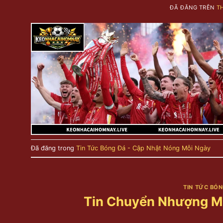
ĐÃ ĐĂNG TRÊN
T
Đã đăng trong
Tin Tức Bóng Đá - Cập Nhật Nóng Mỗi Ngày
TIN TỨC BÓN
Tin Chuyển Nhượng M