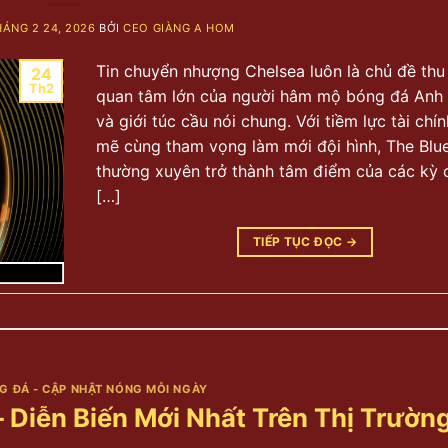
HÁNG 2 24, 2026
BỞI
CEO GIÀNG A HOM
Tin chuyển nhượng Chelsea luôn là chủ đề thu
24
Th2
quan tâm lớn của người hâm mộ bóng đá Anh 
và giới túc cầu nói chung. Với tiềm lực tài ch
mẽ cùng tham vọng làm mới đội hình, The Blu
thường xuyên trở thành tâm điểm của các kỳ 
[…]
TIẾP TỤC ĐỌC
→
G ĐÁ - CẬP NHẬT NÓNG MỖI NGÀY
Diễn Biến Mới Nhất Trên Thị Trườn