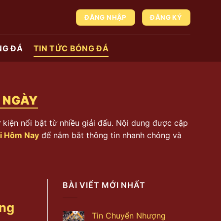
ĐĂNG NHẬP
ĐĂNG KÝ
NG ĐÁ
TIN TỨC BÓNG ĐÁ
I NGÀY
 kiện nổi bật từ nhiều giải đấu. Nội dung được cập
i Hôm Nay
để nắm bắt thông tin nhanh chóng và
BÀI VIẾT MỚI NHẤT
ống
Tin Chuyển Nhượng