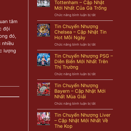
Tottenham – Cập Nhật
Mới Nhất Của Gà Trống
ở
Chức năng bình luận bị tắt
Tin
quan tâm
Chuyển
Tin Chuyển Nhượng
c đội
Nhượng
Chelsea – Cập Nhật Tin
Tottenham
rong đó,
Hot Mỗi Ngày
–
 nhiều
ở
Chức năng bình luận bị tắt
Cập
Tin
Nhật
ực lượng
Chuyển
Mới
Tin Chuyển Nhượng PSG –
Nhượng
Nhất
Diễn Biến Mới Nhất Trên
Chelsea
Của
Thị Trường
–
Gà
ở
Chức năng bình luận bị tắt
Cập
Trống
Tin
Nhật
Chuyển
Tin
Tin Chuyển Nhượng
Nhượng
Hot
Bayern – Cập Nhật Mới
PSG
Mỗi
Nhất Mùa Giải
–
Ngày
ở
Chức năng bình luận bị tắt
Diễn
Tin
Biến
Chuyển
Mới
Tin Chuyển Nhượng Liver
Nhượng
Nhất
– Cập Nhật Mới Nhất Về
Bayern
Trên
The Kop
–
Thị