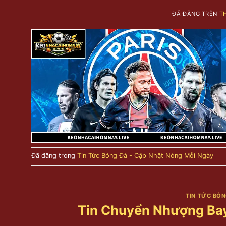
ĐÃ ĐĂNG TRÊN
T
Đã đăng trong
Tin Tức Bóng Đá - Cập Nhật Nóng Mỗi Ngày
TIN TỨC BÓN
Tin Chuyển Nhượng Bay