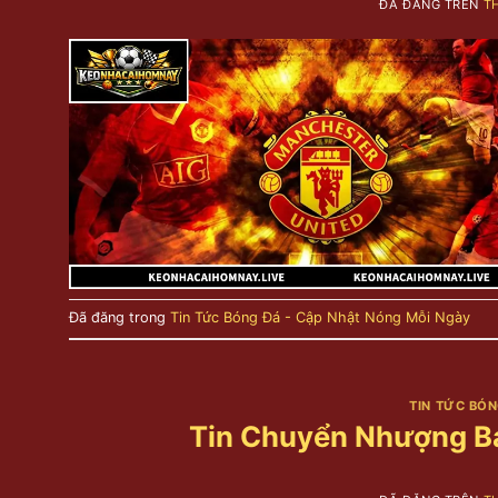
ĐÃ ĐĂNG TRÊN
T
Đã đăng trong
Tin Tức Bóng Đá - Cập Nhật Nóng Mỗi Ngày
TIN TỨC BÓN
Tin Chuyển Nhượng Ba