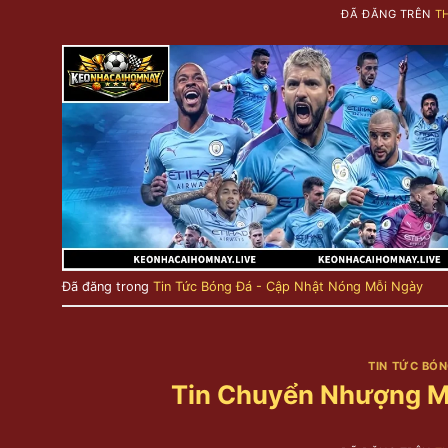
ĐÃ ĐĂNG TRÊN
T
Đã đăng trong
Tin Tức Bóng Đá - Cập Nhật Nóng Mỗi Ngày
TIN TỨC BÓN
Tin Chuyển Nhượng M