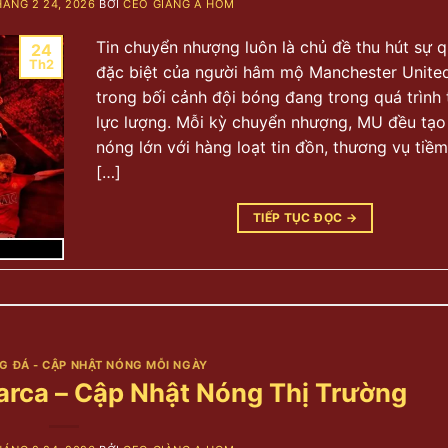
HÁNG 2 24, 2026
BỞI
CEO GIÀNG A HOM
Tin chuyển nhượng luôn là chủ đề thu hút sự 
24
Th2
đặc biệt của người hâm mộ Manchester United,
trong bối cảnh đội bóng đang trong quá trình t
lực lượng. Mỗi kỳ chuyển nhượng, MU đều tạo
nóng lớn với hàng loạt tin đồn, thương vụ tiề
[…]
TIẾP TỤC ĐỌC
→
G ĐÁ - CẬP NHẬT NÓNG MỖI NGÀY
rca – Cập Nhật Nóng Thị Trường