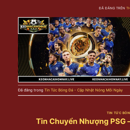
ĐÃ ĐĂNG TRÊN
T
Đã đăng trong
Tin Tức Bóng Đá - Cập Nhật Nóng Mỗi Ngày
TIN TỨC BÓN
Tin Chuyển Nhượng PSG – 