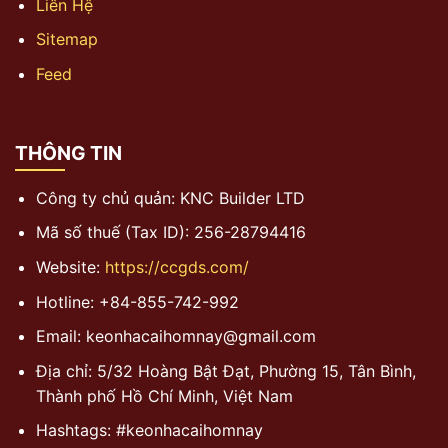
Liên Hệ
Sitemap
Feed
THÔNG TIN
Công ty chủ quản: KNC Builder LTD
Mã số thuế (Tax ID): 256-28794416
Website:
https://ccgds.com/
Hotline: +84-855-742-992
Email:
keonhacaihomnay@gmail.com
Địa chỉ: 5/32 Hoàng Bật Đạt, Phường 15, Tân Bình,
Thành phố Hồ Chí Minh, Việt Nam
Hashtags: #keonhacaihomnay