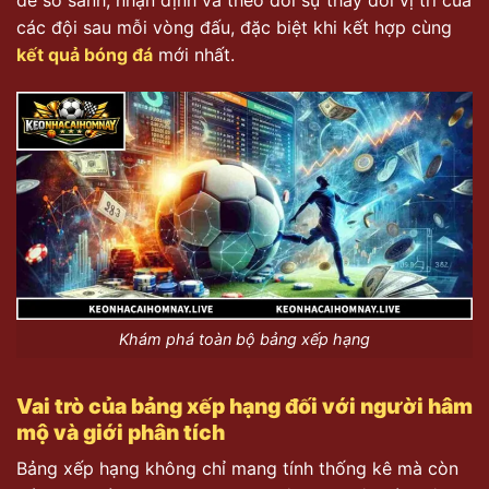
để so sánh, nhận định và theo dõi sự thay đổi vị trí của
các đội sau mỗi vòng đấu, đặc biệt khi kết hợp cùng
kết quả bóng đá
mới nhất.
Khám phá toàn bộ bảng xếp hạng
Vai trò của bảng xếp hạng đối với người hâm
mộ và giới phân tích
Bảng xếp hạng không chỉ mang tính thống kê mà còn