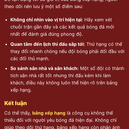
theo dõi nên lưu ý một số điểm sau:
Không chỉ nhìn vào vị trí hiện tại:
Hãy xem xét
chuỗi trận gần đây và các kết quả bóng đá mới
nhất để đánh giá đúng phong độ.
Quan tâm đến lịch thi đấu sắp tới:
Thứ hạng có thể
thay đổi nhanh chóng nếu đội bóng phải đối đầu với
các đối thủ mạnh.
So sánh sân nhà và sân khách:
Một số đội có thành
tích sân nhà rất tốt nhưng thi đấu kém khi làm
khách, điều này không luôn thể hiện rõ trên bảng
xếp hạng.
Kết luận
Có thể thấy,
bảng xếp hạng
là công cụ không thể
thiếu đối với người yêu bóng đá hiện đại. Không chỉ
giúp theo dõi thứ hạng, bảng xếp hạng còn phản ánh