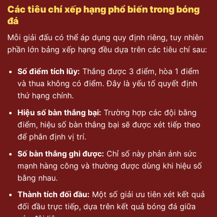
Các tiêu chí xếp hạng phổ biến trong bóng
đá
Mỗi giải đấu có thể áp dụng quy định riêng, tuy nhiên
phần lớn bảng xếp hạng đều dựa trên các tiêu chí sau:
Số điểm tích lũy:
Thắng được 3 điểm, hòa 1 điểm
và thua không có điểm. Đây là yếu tố quyết định
thứ hạng chính.
Hiệu số bàn thắng bại:
Trường hợp các đội bằng
điểm, hiệu số bàn thắng bại sẽ được xét tiếp theo
để phân định vị trí.
Số bàn thắng ghi được:
Chỉ số này phản ánh sức
mạnh hàng công và thường được dùng khi hiệu số
bằng nhau.
Thành tích đối đầu:
Một số giải ưu tiên xét kết quả
đối đầu trực tiếp, dựa trên kết quả bóng đá giữa