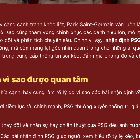
 càng cạnh tranh khốc liệt, Paris Saint-Germain vẫn luôn 
ngôi sao cùng tham vọng chinh phục các danh hiệu lớn, mỗi
o dõi và phân tích chuyên sâu. Chính vì vậy,
nhận định PS
bóng, mà còn mang lại góc nhìn quan trọng cho những ai qu
ập trung cung cấp thông tin soi kèo, đánh giá phong độ và 
à vì sao được quan tâm
khía cạnh, hãy cùng làm rõ lý do vì sao các bài nhận định v
Với tiềm lực tài chính mạnh, PSG thường xuyên thống trị giải
ự thay đổi về nhân sự hay chiến thuật của PSG đều ảnh hưở
 Các bài nhận định PSG giúp người xem hiểu rõ tỷ lệ kèo, 