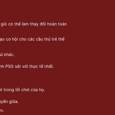
 giò có thể làm thay đổi hoàn toàn
ạo cơ hội cho các cầu thủ trẻ thể
hủ khác.
h PSG sát với thực tế nhất.
 trong lối chơi của họ.
uyến giữa.
m.