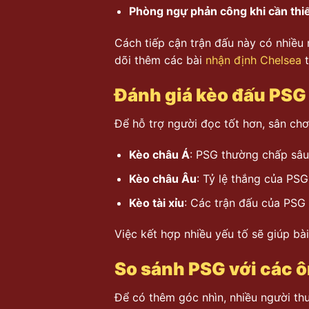
Phòng ngự phản công khi cần thi
Cách tiếp cận trận đấu này có nhiều
dõi thêm các bài
nhận định Chelsea
t
Đánh giá kèo đấu PSG
Để hỗ trợ người đọc tốt hơn, sân chơ
Kèo châu Á
: PSG thường chấp sâu 
Kèo châu Âu
: Tỷ lệ thắng của PS
Kèo tài xỉu
: Các trận đấu của PSG
Việc kết hợp nhiều yếu tố sẽ giúp bà
So sánh PSG với các 
Để có thêm góc nhìn, nhiều người th