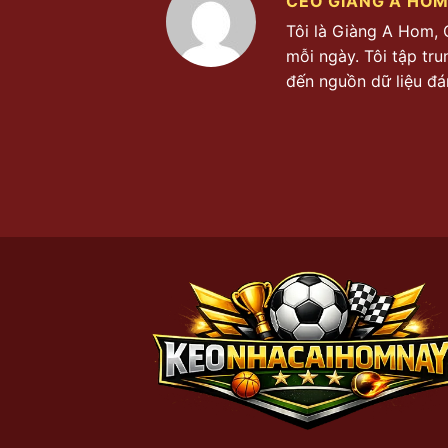
CEO GIÀNG A HO
Tôi là Giàng A Hom,
mỗi ngày. Tôi tập tr
đến nguồn dữ liệu đá