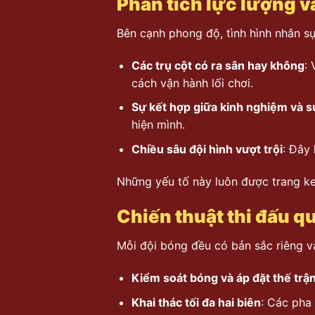
Phân tích lực lượng v
Bên cạnh phong độ, tình hình nhân s
Các trụ cột có ra sân hay không
:
cách vận hành lối chơi.
Sự kết hợp giữa kinh nghiệm và s
hiện mình.
Chiều sâu đội hình vượt trội
: Đây 
Những yếu tố này luôn được trang ke
Chiến thuật thi đấu 
Mỗi đội bóng đều có bản sắc riêng và
Kiểm soát bóng và áp đặt thế trậ
Khai thác tối đa hai biên
: Các pha