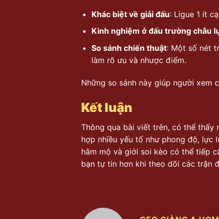
Khác biệt về giải đấu
: Ligue 1 ít 
Kinh nghiệm ở đấu trường châu l
So sánh chiến thuật
: Một số nét 
làm rõ ưu và nhược điểm.
Những so sánh này giúp người xem có
Kết luận
Thông qua bài viết trên, có thể thấy
hợp nhiều yếu tố như phong độ, lực 
hâm mộ và giới soi kèo có thể tiếp c
bạn tự tin hơn khi theo dõi các trận