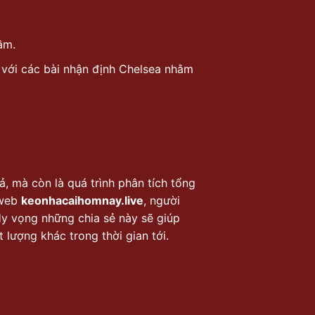
ầm.
u với các bài nhận định Chelsea nhằm
, mà còn là quá trình phân tích tổng
 web
keonhacaihomnay.live
, người
Hy vọng những chia sẻ này sẽ giúp
lượng khác trong thời gian tới.