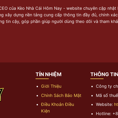
M
 CEO của Kèo Nhà Cái Hôm Nay - website chuyên cập nhật k
ung xây dựng nền tảng cung cấp thông tin đầy đủ, chính xác
ng tin cậy, góp phần giúp người dùng theo dõi và tham kh
TÍN NHIỆM
THÔNG TI
Giới Thiệu
Công ty ch
Chính Sách Bảo Mật
Mã số thuế
Điều Khoản Điều
Website:
h
Kiện
Hotline: 