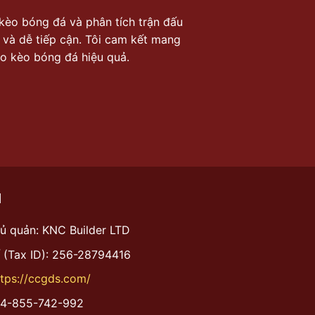
èo bóng đá và phân tích trận đấu
 và dễ tiếp cận. Tôi cam kết mang
ảo kèo bóng đá hiệu quả.
N
ủ quản: KNC Builder LTD
 (Tax ID): 256-28794416
ttps://ccgds.com/
+84-855-742-992